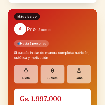
Más elegido
Pro
· 3 meses
Hasta 2 personas
Si buscás iniciar de manera completa: nutrición,
estética y motivación
Dieta
Suplem.
Labs
Gs. 1.997.000