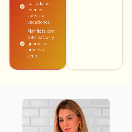
cómoda, en
eventos,
salidas y
vacaciones.
Planificás con
anticipación y
querés un
proceso
serio.