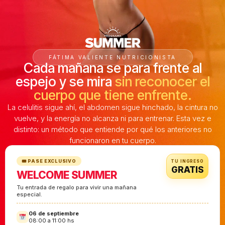
FÁTIMA VALIENTE NUTRICIONISTA
Cada mañana se para frente al
espejo y se mira
sin reconocer el
cuerpo que tiene enfrente.
La celulitis sigue ahí, el abdomen sigue hinchado, la cintura no
vuelve, y la energía no alcanza ni para entrenar. Esta vez e
distinto: un método que entiende por qué los anteriores no
funcionaron en tu cuerpo.
🎟 PASE EXCLUSIVO
TU INGRESO
GRATIS
WELCOME SUMMER
Tu entrada de regalo para vivir una mañana
especial.
06 de septiembre
08:00 a 11:00 hs