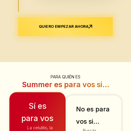
QUIERO EMPEZAR AHORA
PARA QUIÉN ES
Summer es para vos si...
Sí es
No es para
para vos
vos si…
La celulitis, la
Buscás