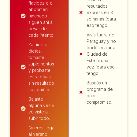
flacidez o el
resultados
abdomen
express en 3
hinchado
semanas (para
siguen ahí a
eso tengo
pesar de
Vivís fuera de
cada intento.
Paraguay y no
Ya hiciste
podés viajar a
dietas,
Ciudad del
tomaste
Este ni una
suplementos
vez (para eso
y probaste
tengo
estrategias
Buscás un
sin resultado
programa de
sostenible.
bajo
Bajaste
compromiso.
alguna vez y
volviste a
subir todo.
Querés llegar
al verano